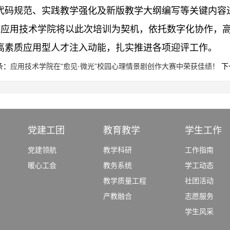
代码规范、实践教学强化及新版教学大纲编写等关键内容
。应用技术学院将以此次培训为契机，依托数字化协作，
高素质应用型人才注入动能，扎实推进各项迎评工作。
条：
应用技术学院在“愈见·微光”校园心理情景剧创作大赛中荣获佳绩！
下
党建工团
教育教学
学生工作
党建领航
教学科研
工作指南
暖心工会
教务系统
学工动态
教学质量工程
社团活动
产教融合
志愿服务
学生风采